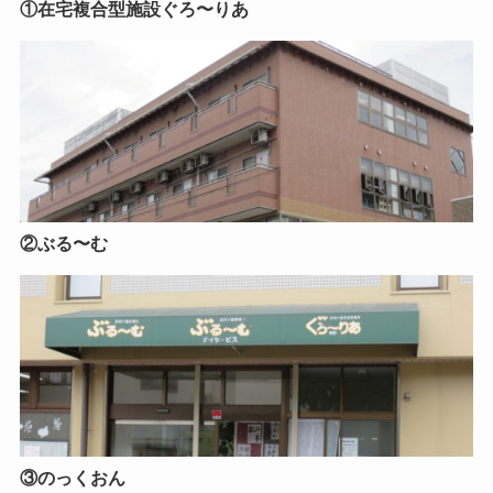
①在宅複合型施設ぐろ〜りあ
②ぶる〜む
③のっくおん