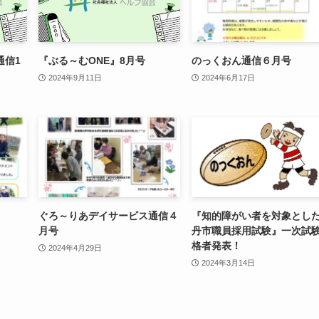
通信1
『ぶる～むONE』8月号
のっくおん通信６月号
2024年9月11日
2024年6月17日
ぐろ～りあデイサービス通信４
『知的障がい者を対象とし
月号
丹市職員採用試験』一次試
格者発表！
2024年4月29日
2024年3月14日