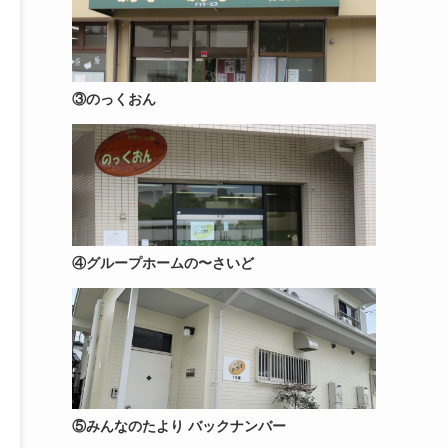
③のっくおん
④グループホームの〜さいど
⑤みんなのたより バックナンバー