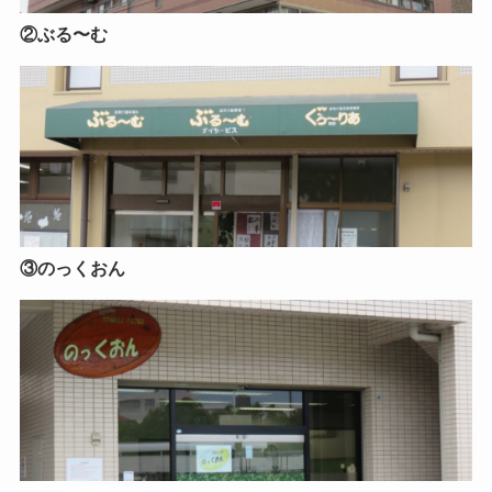
②ぶる〜む
③のっくおん