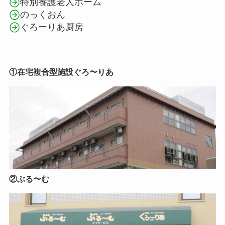
特別養護老人ホーム
のっくおん
ぐろーりあ厨房
①在宅複合型施設ぐろ〜りあ
②ぶる〜む