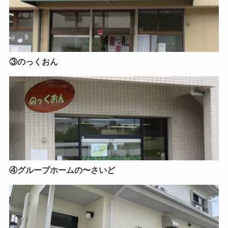
③のっくおん
④グループホームの〜さいど