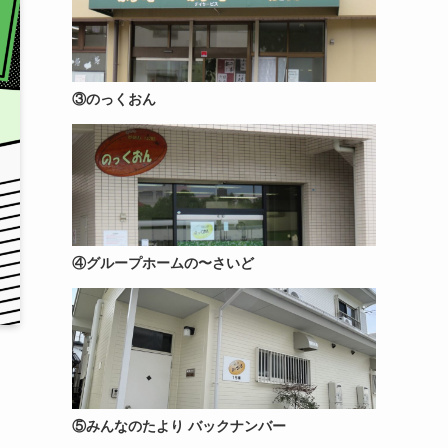
③のっくおん
④グループホームの〜さいど
⑤みんなのたより バックナンバー