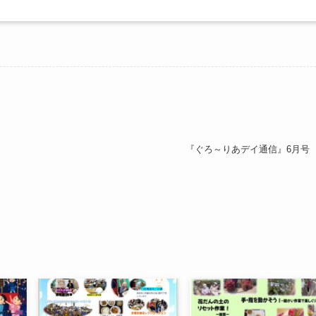
『ぐろ～りあデイ通信』6月号