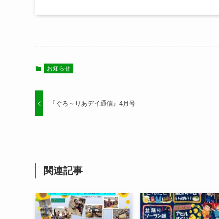
お知らせ
『ぐろ～りあデイ通信』4月号
関連記事