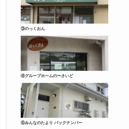
③のっくおん
④グループホームの〜さいど
⑤みんなのたより バックナンバー