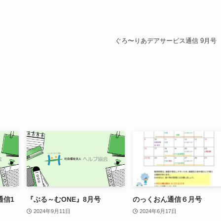
ぐろ〜りあデアサービス通信 9月号
通信1
『ぶる～むONE』8月号
のっくおん通信６月号
2024年9月11日
2024年6月17日