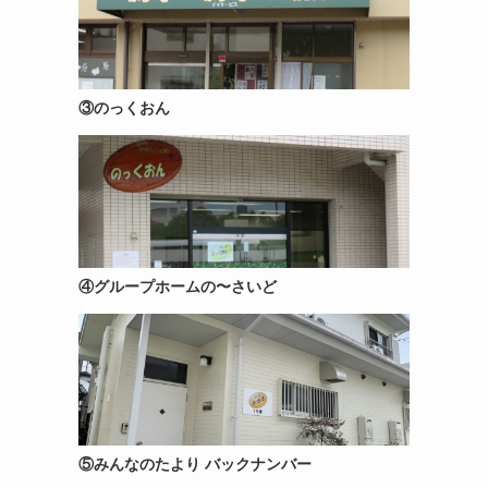
③のっくおん
④グループホームの〜さいど
⑤みんなのたより バックナンバー