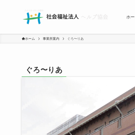
ホー
ホーム
事業所案内
ぐろ〜りあ
ぐろ〜りあ