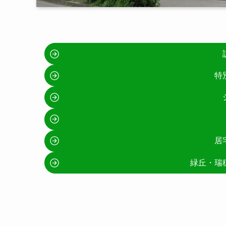
特
居
緑丘・瑞