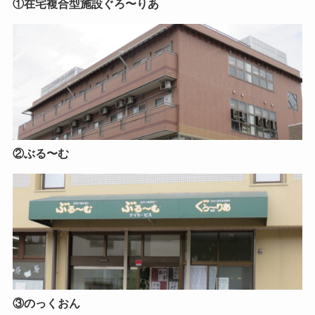
①在宅複合型施設ぐろ〜りあ
②ぶる〜む
③のっくおん