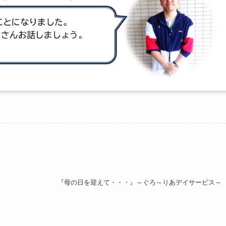
『母の日を迎えて・・・』～ぐろ～りあデイサービス～