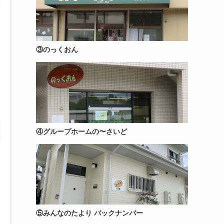
③のっくおん
④グループホームの〜さいど
⑤みんなのたより バックナンバー