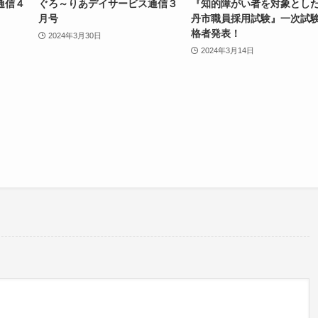
通信４
ぐろ～りあデイサービス通信３
『知的障がい者を対象とし
月号
丹市職員採用試験』一次試
格者発表！
2024年3月30日
2024年3月14日