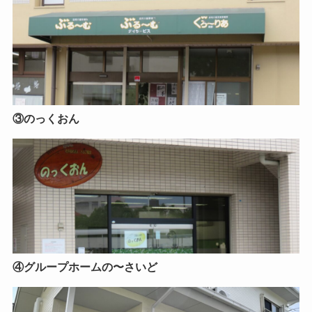
③のっくおん
④グループホームの〜さいど