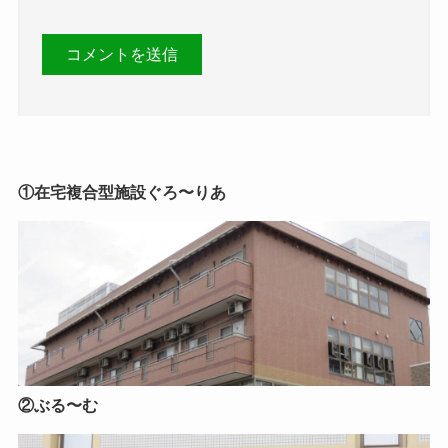
①在宅複合型施設ぐろ〜りあ
②ぶる〜む