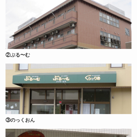
②ぶる〜む
③のっくおん