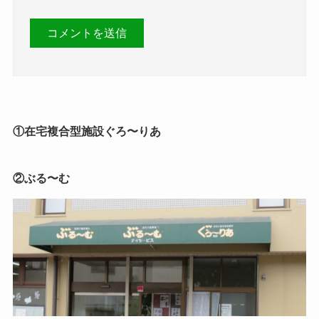
①在宅複合型施設ぐろ〜りあ
②ぶる〜む