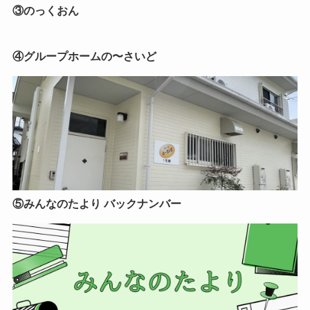
③のっくおん
④グループホームの〜さいど