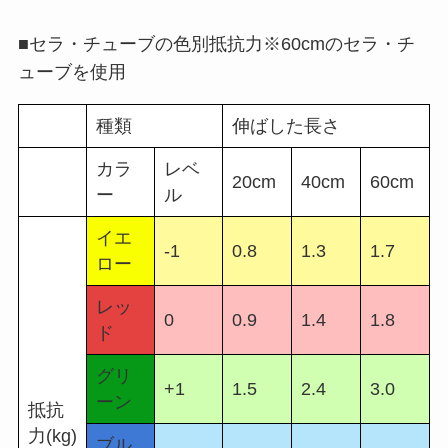
■セラ・チューブの色別抵抗力※60cmのセラ・チ
ューブを使用
種類
伸ばした長さ
カラ
レベ
20cm
40cm
60cm
ー
ル
イエ
-1
0.8
1.3
1.7
ロー
レッ
0
0.9
1.4
1.8
ド
グリ
+1
1.5
2.4
3.0
ーン
抵抗
力(kg)
ブル