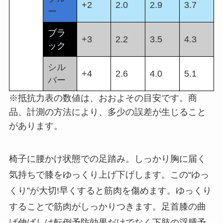
+2
2.0
2.9
3.7
ー
ブラ
+3
2.2
3.5
4.3
ック
シル
+4
2.6
4.0
5.1
バー
※抵抗力表の数値は、おおよその目安です。商
品、計測の方法により、多少の誤差が生じること
があります。
椅子に腰かけ状態での足踏み。しっかり胸に届く
気持ちで膝をゆっくり上げ下げします。この“ゆっ
くり”が大切!早くすると筋肉を傷めます。ゆっくり
することで筋肉がしっかりつきます。足首膝の曲
げ伸ばしは転倒予防効果だけでなく下肢の浮腫予